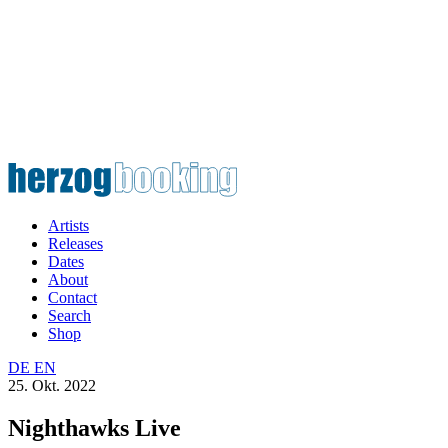
Artists
Releases
Dates
About
Contact
Search
Shop
DE
EN
25. Okt. 2022
Nighthawks Live