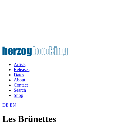
Artists
Releases
Dates
About
Contact
Search
Shop
DE
EN
Les Brünettes