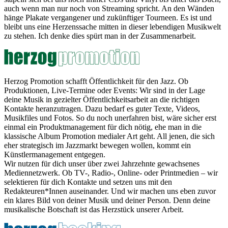
auch wenn man nur noch von Streaming spricht. An den Wänden
hänge Plakate vergangener und zukünftiger Tourneen. Es ist und
bleibt uns eine Herzenssache mitten in dieser lebendigen Musikwelt
zu stehen. Ich denke dies spürt man in der Zusammenarbeit.
Herzog Promotion schafft Öffentlichkeit für den Jazz. Ob
Produktionen, Live-Termine oder Events: Wir sind in der Lage
deine Musik in gezielter Öffentlichkeitsarbeit an die richtigen
Kontakte heranzutragen. Dazu bedarf es guter Texte, Videos,
Musikfiles und Fotos. So du noch unerfahren bist, wäre sicher erst
einmal ein Produktmanagement für dich nötig, ehe man in die
klassische Album Promotion medialer Art geht. All jenen, die sich
eher strategisch im Jazzmarkt bewegen wollen, kommt ein
Künstlermanagement entgegen.
Wir nutzen für dich unser über zwei Jahrzehnte gewachsenes
Mediennetzwerk. Ob TV-, Radio-, Online- oder Printmedien – wir
selektieren für dich Kontakte und setzen uns mit den
Redakteuren*Innen auseinander. Und wir machen uns eben zuvor
ein klares Bild von deiner Musik und deiner Person. Denn deine
musikalische Botschaft ist das Herzstück unserer Arbeit.