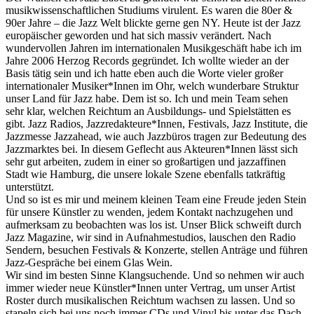
musikwissenschaftlichen Studiums virulent. Es waren die 80er &
90er Jahre – die Jazz Welt blickte gerne gen NY. Heute ist der Jazz
europäischer geworden und hat sich massiv verändert. Nach
wundervollen Jahren im internationalen Musikgeschäft habe ich im
Jahre 2006 Herzog Records gegründet. Ich wollte wieder an der
Basis tätig sein und ich hatte eben auch die Worte vieler großer
internationaler Musiker*Innen im Ohr, welch wunderbare Struktur
unser Land für Jazz habe. Dem ist so. Ich und mein Team sehen
sehr klar, welchen Reichtum an Ausbildungs- und Spielstätten es
gibt. Jazz Radios, Jazzredakteure*Innen, Festivals, Jazz Institute, die
Jazzmesse Jazzahead, wie auch Jazzbüros tragen zur Bedeutung des
Jazzmarktes bei. In diesem Geflecht aus Akteuren*Innen lässt sich
sehr gut arbeiten, zudem in einer so großartigen und jazzaffinen
Stadt wie Hamburg, die unsere lokale Szene ebenfalls tatkräftig
unterstützt.
Und so ist es mir und meinem kleinen Team eine Freude jeden Stein
für unsere Künstler zu wenden, jedem Kontakt nachzugehen und
aufmerksam zu beobachten was los ist. Unser Blick schweift durch
Jazz Magazine, wir sind in Aufnahmestudios, lauschen den Radio
Sendern, besuchen Festivals & Konzerte, stellen Anträge und führen
Jazz-Gespräche bei einem Glas Wein.
Wir sind im besten Sinne Klangsuchende. Und so nehmen wir auch
immer wieder neue Künstler*Innen unter Vertrag, um unser Artist
Roster durch musikalischen Reichtum wachsen zu lassen. Und so
stapeln sich bei uns noch immer CDs und Vinyl bis unter das Dach,