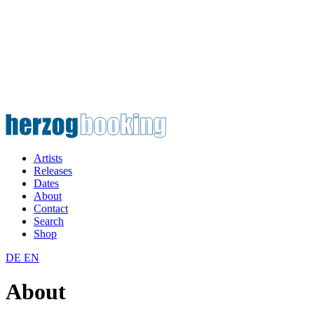
Artists
Releases
Dates
About
Contact
Search
Shop
DE
EN
About