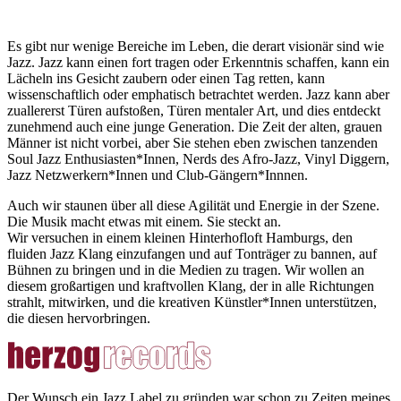
Es gibt nur wenige Bereiche im Leben, die derart visionär sind wie
Jazz. Jazz kann einen fort tragen oder Erkenntnis schaffen, kann ein
Lächeln ins Gesicht zaubern oder einen Tag retten, kann
wissenschaftlich oder emphatisch betrachtet werden. Jazz kann aber
zuallererst Türen aufstoßen, Türen mentaler Art, und dies entdeckt
zunehmend auch eine junge Generation. Die Zeit der alten, grauen
Männer ist nicht vorbei, aber Sie stehen eben zwischen tanzenden
Soul Jazz Enthusiasten*Innen, Nerds des Afro-Jazz, Vinyl Diggern,
Jazz Netzwerkern*Innen und Club-Gängern*Innnen.
Auch wir staunen über all diese Agilität und Energie in der Szene.
Die Musik macht etwas mit einem. Sie steckt an.
Wir versuchen in einem kleinen Hinterhofloft Hamburgs, den
fluiden Jazz Klang einzufangen und auf Tonträger zu bannen, auf
Bühnen zu bringen und in die Medien zu tragen. Wir wollen an
diesem großartigen und kraftvollen Klang, der in alle Richtungen
strahlt, mitwirken, und die kreativen Künstler*Innen unterstützen,
die diesen hervorbringen.
Der Wunsch ein Jazz Label zu gründen war schon zu Zeiten meines